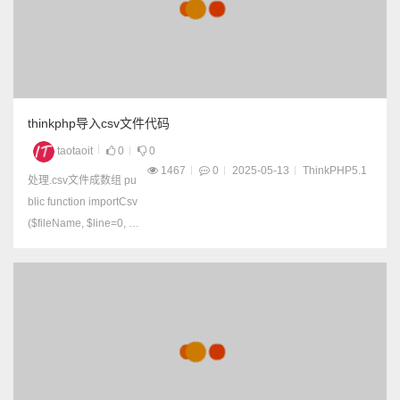
endor目录下 2，vendor
\composer\autoload_ps
r4.ph...
thinkphp导入csv文件代码
taotaoit
0
0
1467
0
2025-05-13
ThinkPHP5.1
处理.csv文件成数组 pu
blic function importCsv
($fileName, $line=0, $o
ffset=0){ $handle = fop
en($fileName,'r'); if(!$h
andle){ return '文件打开
失败'; ...