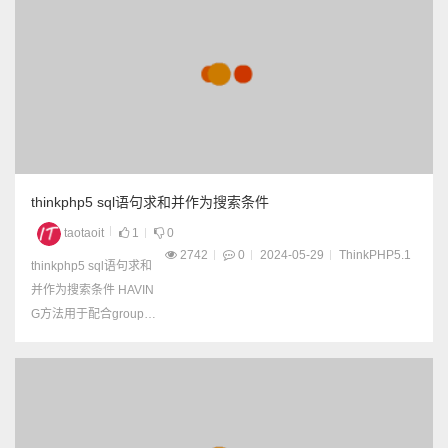
case when then end 根
据条件统计不同的产品
数 $list = $ApplyModel
->alias('a') ->...
thinkphp5 sql语句求和并作为搜索条件
taotaoit
1
0
2742
0
2024-05-29
ThinkPHP5.1
thinkphp5 sql语句求和
并作为搜索条件 HAVIN
G方法用于配合group方
法完成从分组的结果中
筛选（通常是聚合条
件）数据。 having方法
只有一个参数，并且只
能使用字符串，例如：