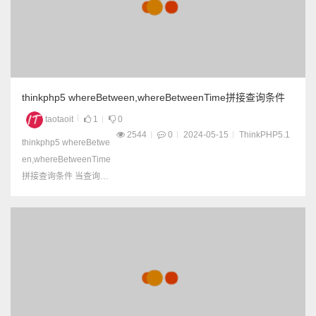
Db::table('think_user')
->field('username,max
(sco...
thinkphp5 whereBetween,whereBetweenTime拼接查询条件
taotaoit
1
0
2544
0
2024-05-15
ThinkPHP5.1
thinkphp5 whereBetwe
en,whereBetweenTime
拼接查询条件 当查询时
间区间内的数据时 1，
时间是时间戳格式 ->wh
ereBetween("c.consort
Date", [$start, $end])
2，时间格式 ->whereB
etweenTime("c....