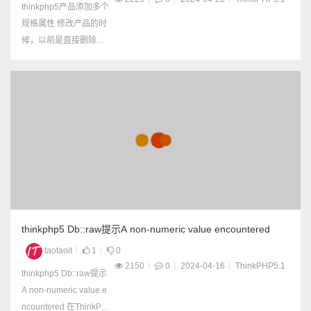
thinkphp5产品添加多个
规格属性 修改产品的时
候，以前是直接删除规
格表中，相关产品的全
部数据， 然后重新添加
规格信息， 但是这样如
果之前有规格id属性已
经使用，则会造成数据
丢失， 所以应该在原来
的基础上修改，而不是
删除。 所以，在传递规
格属性信息的时候，带
着主键id，这样保存数
据库的时候，会自动判
thinkphp5 Db::raw提示A non-numeric value encountered
断...
taotaoit
1
0
2150
0
2024-04-16
ThinkPHP5.1
thinkphp5 Db::raw提示
A non-numeric value e
ncountered 在ThinkPH