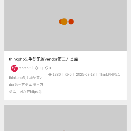
thinkphp5,手动配置vendor第三方类库
taotaoit
0
0
1386
0
2025-08-18
ThinkPHP5.1
thinkphp5,手动配置ven
dor第三方类库 第三方
类库，可以在https://pac
kagist.org/搜索安装包，
然后composer安装。
如果已经有包文件，就
想手动配置一下，怎么
办？ 1，复制包文件到v