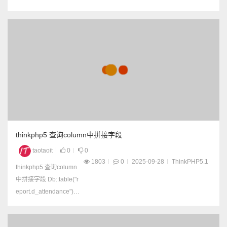
如果没有关联，则默认
该字段为0，继续参与下
面的计算 完整代码： //
构建查询 $list = Db::na
me('goods') // 替换为你
的实际表名 ->alias('g') -
>leftJoi...
thinkphp5 查询column中拼接字段
taotaoit
0
0
1803
0
2025-09-28
ThinkPHP5.1
thinkphp5 查询column
中拼接字段 Db::table("r
eport.d_attendance")->
column('concat(aid,"-",ti
me) as aidTime');