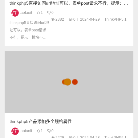
thinkphp5直接访问url地址可以，表单post请求不行，提示：模
块不存在:search
taotaoit
1
0
2382
0
2024-04-29
ThinkPHP5.1
thinkphp5直接访问url地
址可以，表单post请求
不行，提示：模块不存
在:search 原因是： 定
义路由的时候，定义的g
et请求方式，而提交表
单是post请求方式 把路
由的请求方式改成any就
可以了 文档地址：http
s://www.kancloud.cn/m
anual/thinkph...
thinkphp5产品添加多个规格属性
taotaoit
1
0
2229
0
2024-04-28
ThinkPHP5.1