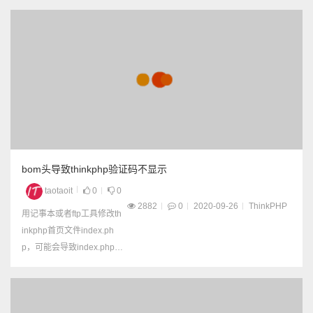
bom头导致thinkphp验证码不显示
taotaoit
0
0
2882
0
2020-09-26
ThinkPHP
用记事本或者ftp工具修改th
inkphp首页文件index.ph
p，可能会导致index.php多
出bom头，然后本来正常的
验证码，不显示了。 怎样
去除bom头呢？ Dreamwe