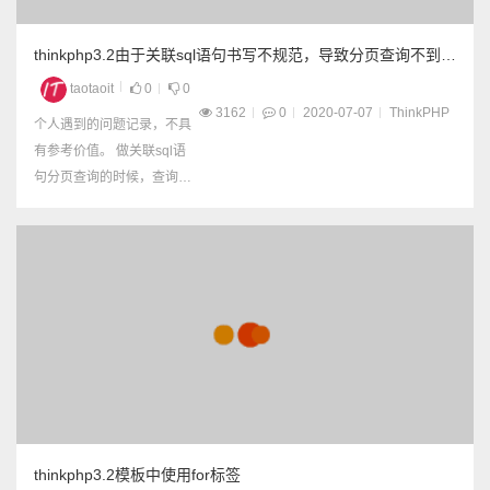
thinkphp3.2由于关联sql语句书写不规范，导致分页查询不到总
条数
taotaoit
0
0
3162
0
2020-07-07
ThinkPHP
个人遇到的问题记录，不具
有参考价值。 做关联sql语
句分页查询的时候，查询不
到总条数，却有查询结果。
如图： 这是怎么回事？ 把s
ql语句改成单表查询，一切
正常。问题应该出现在关联
sql语句本身， sql语句：
$sql = "SELECT aa.*,u.use
rId,u.userName FR...
thinkphp3.2模板中使用for标签