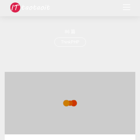
86 篇
ThinkPHP