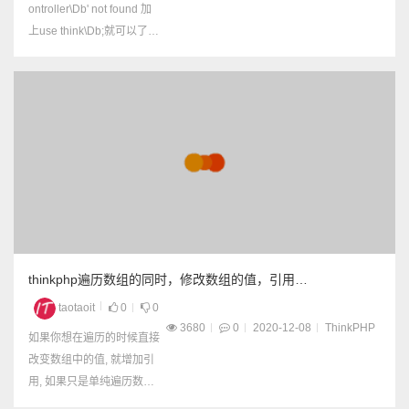
ontroller\Db' not found 加
上use think\Db;就可以了
代码如下： <?php namesp
ace Manage\Controller; us
e think\Db; class VideoLog
Controller extends ...
thinkphp遍历数组的同时，修改数组的值，引用
foreach（&$v）
taotaoit
0
0
3680
0
2020-12-08
ThinkPHP
如果你想在遍历的时候直接
改变数组中的值, 就增加引
用, 如果只是单纯遍历数组,
可以不用引用 代码示例：