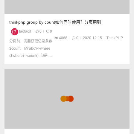
thinkphp group by count如何同时使用？分页用到
taotaoit
0
0
4068
0
2020-12-15
ThinkPHP
分页前，需要获取记录条数
$count = M('abc')->where
($where)->count(); 但是,
如果查询还需要使用到 GR
OUP BY的话 $count = M('v
ideo_log')->where($wher
e)->group('ip')->count(); ...