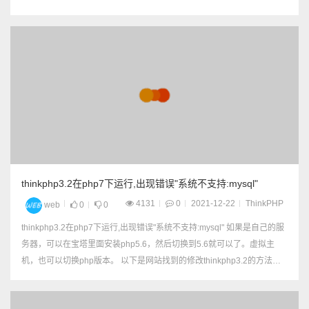
前年 {:date('Y')} 月 {:date
('m')} 日 {:date('d')} 网站底
部版权所有，用Copyright
©{:date('Y')}，就不用每年...
thinkphp3.2在php7下运行,出现错误"系统不支持:mysql"
4131
0
2021-12-22
ThinkPHP
web
0
0
thinkphp3.2在php7下运行,出现错误"系统不支持:mysql" 如果是自己的服
务器，可以在宝塔里面安装php5.6，然后切换到5.6就可以了。虚拟主
机，也可以切换php版本。 以下是网站找到的修改thinkphp3.2的方法：
原因是thinkphp里面的数据库链接配置里面 在php...