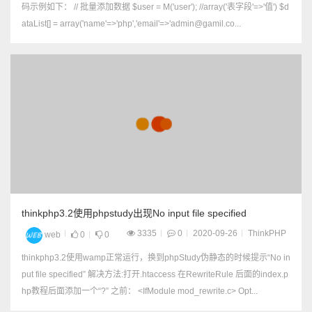
码示例如下： // 批量添加数据 $user = M('user'); //array('表字段'=>'值') $d
ataList[] = array('name'=>'php','email'=>'admin@gamil.co...
thinkphp3.2使用phpstudy出现No input file specified
3335
0
2020-09-26
ThinkPHP
web
0
0
thinkphp3.2使用wamp正常运行，换到phpStudy伪静态的时候提示“No in
put file specified” 解决方法:打开.htaccess 在RewriteRule 后面的index.p
hp教程后面添加一个“?” 之前： <IfModule mod_rewrite.c> Opt...