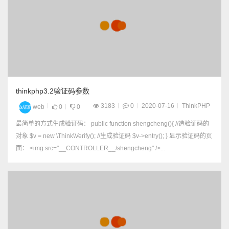
aver编辑器 1、DW->修改-
>页面属性->标题/编码,将包
括Unicode 签名 (Bom) 前
的勾去掉 2、保...
thinkphp3.2验证码参数
3183
0
2020-07-16
ThinkPHP
web
0
0
最简单的方式生成验证码： public function shengcheng(){ //造验证码的
对象 $v = new \Think\Verify(); //生成验证码 $v->entry(); } 显示验证码的页
面： <img src="__CONTROLLER__/shengcheng" />...