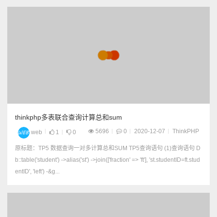
$orderlist_banji=$this->lo
gicOrder->getOrderList(['tr
adestatus'=>['in','2,3'],'clas
sid'=>$classid]...
thinkphp多表联合查询计算总和sum
5696
0
2020-12-07
ThinkPHP
web
1
0
原标题：TP5 数据查询一对多计算总和SUM TP5查询语句 (1)查询语句 D
b::table('student') ->alias('st') ->join(['fraction' => 'ft'], 'st.studentID=ft.stud
entID', 'left') -&g...