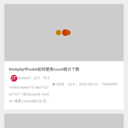
thinkphp中volist如何使用count统计个数
taotaoit
0
0
4056
0
2020-06-03
ThinkPHP
<volist name="v" key="k2"
id="v2"> {$v2|count} </voli
st> 或者 {:count($v2)} 也可
以