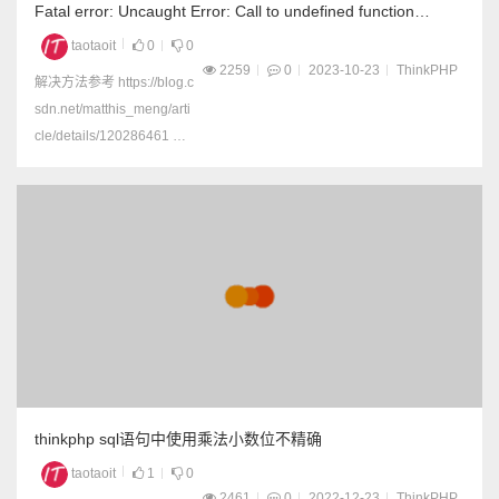
Fatal error: Uncaught Error: Call to undefined function
Think\C() in Library\Think\Think
taotaoit
0
0
2259
0
2023-10-23
ThinkPHP
解决方法参考 https://blog.c
sdn.net/matthis_meng/arti
cle/details/120286461 我
出现的问题是： thinkphp3.
2， 因为Runtime目录权限
被锁死了，不能增删改，所
以导致这个错误。 不知道
是自己误操作，还是被入
侵，导致目录权限被锁死，
解除锁...
thinkphp sql语句中使用乘法小数位不精确
taotaoit
1
0
2461
0
2022-12-23
ThinkPHP