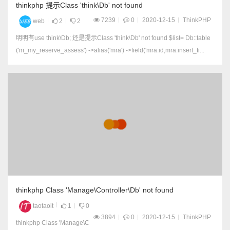
thinkphp 提示Class 'think\Db' not found
7239
0
2020-12-15
ThinkPHP
web
2
2
明明有use think\Db; 还是提示Class 'think\Db' not found $list= Db::table
('m_my_reserve_assess') ->alias('mra') ->field('mra.id,mra.insert_ti...
thinkphp Class 'Manage\Controller\Db' not found
taotaoit
1
0
3894
0
2020-12-15
ThinkPHP
thinkphp Class 'Manage\C