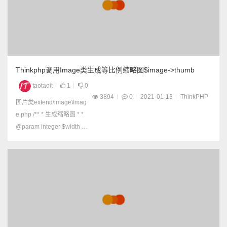
Thinkphp调用Image类生成等比例缩略图$image->thumb
taotaoit
1
0
3894
0
2021-01-13
ThinkPHP
图片类extend\image\Imag
e.php /** * 生成缩略图 * *
@param integer $width 缩
略图最大宽度 * @param in
teger $height 缩略图最大
高度 * @param int $type
缩略图裁剪类型...