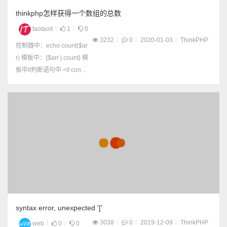
thinkphp怎样获得一个数组的总数
taotaoit
1
0
3232
0
2020-01-03
ThinkPHP
控制器中：echo count($ar
r) 模板中：{$arr | count} 模
板中if判断语句中 <if conditi
on="count($arr) gt 0">.....</
if> <if condition="count($ar
r) gt 0">.....</if&g...
syntax error, unexpected '['
3038
0
2019-12-09
ThinkPHP
web
0
0