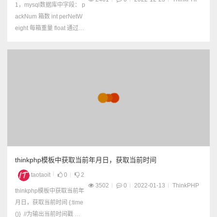
1，mysql数据库中字段： p
ackNum 箱数 int perNetW
eight 每箱重量 float 通过sq
l语句查询出产品所有数据
的同时，计算出总重量sum
NetWeight 2，thinkphp查
询语句 $ApplyModel->whe
re($where)->field("a.id,...
thinkphp模板中获取当前年月日，获取当前时间
taotaoit
0
2
3502
0
2022-01-13
ThinkPHP
thinkphp模板中获取当前年
月日，获取当前时间 {:time
()} //为输出当前时间戳 当