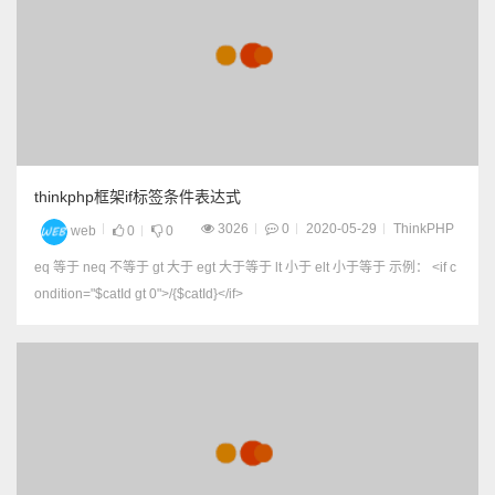
thinkphp框架if标签条件表达式
3026
0
2020-05-29
ThinkPHP
web
0
0
eq 等于 neq 不等于 gt 大于 egt 大于等于 lt 小于 elt 小于等于 示例： <if c
ondition="$catId gt 0">/{$catId}</if>