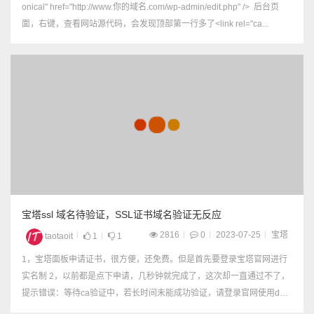
onical" href="http://www.你的域名.com/wp-admin/edit.php" /> 后台页
面，右键，查看网站源代码，会发现顶部第一行多了<link rel="ca...
宝塔ssl 域名待验证，SSL证书域名验证无反应
2816
0
2023-07-25
宝塔
taotaoit
1
1
1，宝塔面板申请证书，很方便，还免费。但是首先要登录宝塔官网进行
实名制 2，以前都是点下申请，几秒钟就完成了，这次却一直通过不了，
提示错误：等待ca验证中，若长时间未能成功验证，请登录官网使用dns
方式重新申请 3，然后我就反复点那个“验证域名”，还是这个提示。 有人