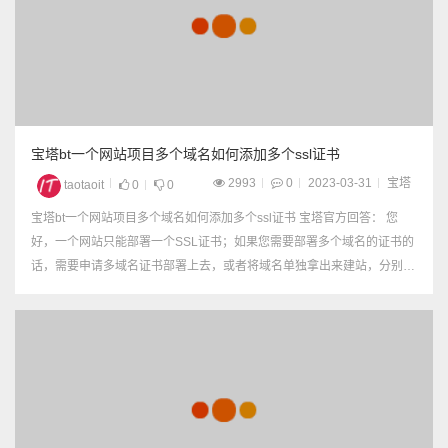
宝塔bt一个网站项目多个域名如何添加多个ssl证书
2993
0
2023-03-31
宝塔
taotaoit
0
0
宝塔bt一个网站项目多个域名如何添加多个ssl证书 宝塔官方回答： 您
好，一个网站只能部署一个SSL证书；如果您需要部署多个域名的证书的
话，需要申请多域名证书部署上去，或者将域名单独拿出来建站，分别给
它部署证书 网友回答：（亲测有效）【直接在原站上，删了旧域名，绑
定新域名，重新配置ssl证书，不知道为什么不成功】 新...