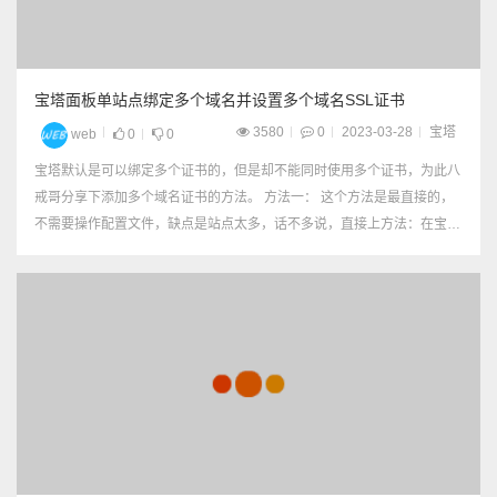
宝塔面板单站点绑定多个域名并设置多个域名SSL证书
3580
0
2023-03-28
宝塔
web
0
0
宝塔默认是可以绑定多个证书的，但是却不能同时使用多个证书，为此八
戒哥分享下添加多个域名证书的方法。 方法一： 这个方法是最直接的，
不需要操作配置文件，缺点是站点太多，话不多说，直接上方法：在宝塔
网站当中添加大量的站点，而站点的根目录要指定主站点的目录，简单点
理解就是很多个站点使用同一个目录，然每个站点的域名不同，这样就每
一...