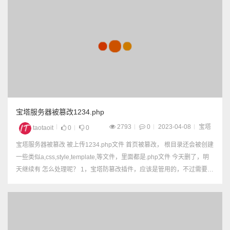
宝塔服务器被篡改1234.php
2793
0
2023-04-08
宝塔
taotaoit
0
0
宝塔服务器被篡改 被上传1234.php文件 首页被篡改， 根目录还会被创建
一些类似a,css,style,template,等文件，里面都是.php文件 今天删了，明
天继续有 怎么处理呢？ 1，宝塔防篡改插件，应该是管用的，不过需要花
钱。 但是像织梦这些需要生成静态页面的网站，好像不太好，开...