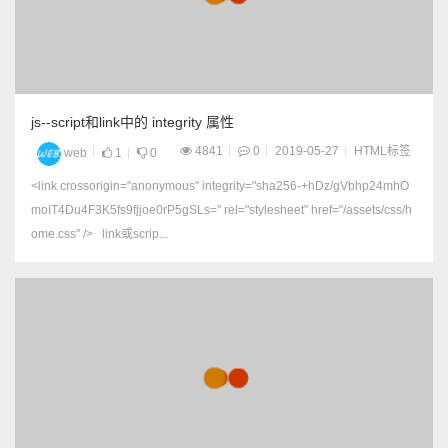
js--script和link中的 integrity 属性
4841
0
2019-05-27
HTML标签
web
1
0
<link crossorigin="anonymous" integrity="sha256-+hDz/gVbhp24mhO
moIT4Du4F3K5fs9fjjoe0rP5gSLs=" rel="stylesheet" href="/assets/css/h
ome.css" /> link或scrip...