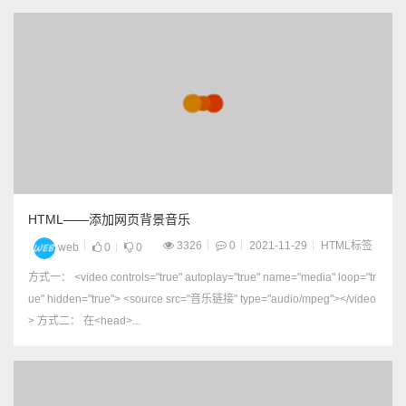
HTML——添加网页背景音乐
3326
0
2021-11-29
HTML标签
web
0
0
方式一： <video controls="true" autoplay="true" name="media" loop="tr
ue" hidden="true"> <source src="音乐链接" type="audio/mpeg"></video
> 方式二： 在<head>...