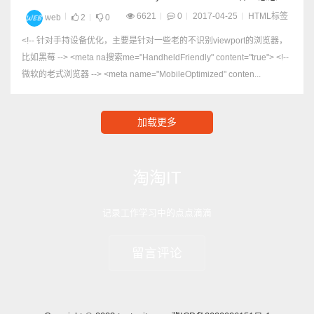
6621
0
2017-04-25
HTML标签
web
2
0
<!-- 针对手持设备优化，主要是针对一些老的不识别viewport的浏览器，
比如黑莓 --> <meta na搜索me="HandheldFriendly" content="true"> <!--
微软的老式浏览器 --> <meta name="MobileOptimized" conten...
加载更多
淘淘IT
记录工作学习中的点点滴滴
留言评论