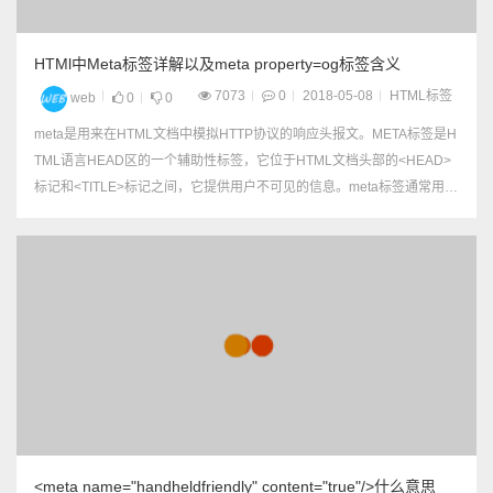
HTMl中Meta标签详解以及meta property=og标签含义
7073
0
2018-05-08
HTML标签
web
0
0
meta是用来在HTML文档中模拟HTTP协议的响应头报文。META标签是H
TML语言HEAD区的一个辅助性标签，它位于HTML文档头部的<HEAD>
标记和<TITLE>标记之间，它提供用户不可见的信息。meta标签通常用来
为搜索引擎robots定义页面主题，或者是定义用户浏览器上的cookie；它
可以用于鉴别作者...
<meta name="handheldfriendly" content="true"/>什么意思