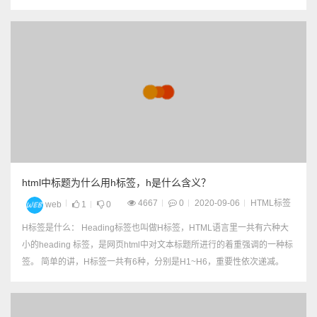
的...
html中标题为什么用h标签，h是什么含义？
4667
0
2020-09-06
HTML标签
web
1
0
H标签是什么： Heading标签也叫做H标签，HTML语言里一共有六种大
小的heading 标签，是网页html中对文本标题所进行的着重强调的一种标
签。 简单的讲，H标签一共有6种，分别是H1~H6，重要性依次递减。