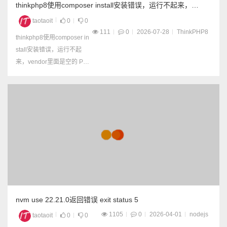
thinkphp8使用composer install安装错误，运行不起来，
vendor里面是空的
taotaoit
0
0
111
0
2026-07-28
ThinkPHP8
thinkphp8使用composer in
stall安装错误，运行不起
来，vendor里面是空的 Pro
blem 1 - Root composer.js
on requires topthink/think-t
race ^2.0, it is satisfiable b
y topthink/think-trac...
nvm use 22.21.0返回错误 exit status 5
1105
0
2026-04-01
nodejs
taotaoit
0
0