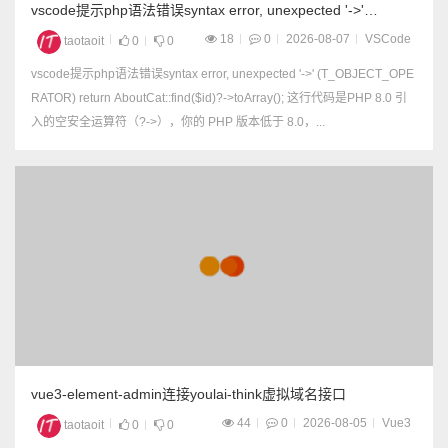
vscode提示php语法错误syntax error, unexpected '->'
(T_OBJECT_OPERATOR)
18
0
2026-08-07
VSCode
taotaoit
0
0
vscode提示php语法错误syntax error, unexpected '->' (T_OBJECT_OPE
RATOR) return AboutCat::find($id)?->toArray(); 这行代码是PHP 8.0 引
入的空安全运算符（?->），你的 PHP 版本低于 8.0，...
vue3-element-admin连接youlai-think虚拟域名接口
44
0
2026-08-05
Vue3
taotaoit
0
0