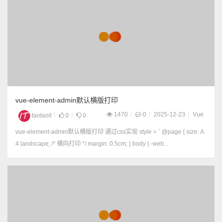
种解决方案： 方法1：
使用 page-break-insid
e: avoid; .no-break { pa
ge-break-inside: avoid;
break-inside: avoi...
vue-element-admin默认横版打印
1470
0
2025-12-23
Vue
taotaoit
0
0
vue-element-admin默认横版打印 通过css实现 style = ` @page { size: A
4 landscape; /* 横向打印 */ margin: 0.5cm; } body { -web...