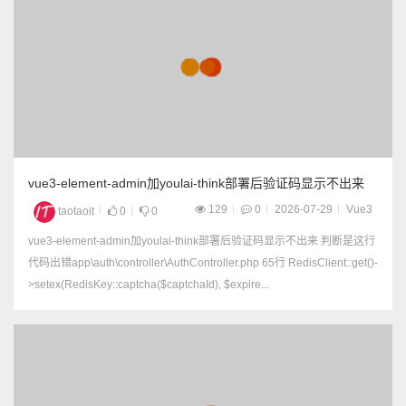
vue3-element-admin加youlai-think部署后验证码显示不出来
129
0
2026-07-29
Vue3
taotaoit
0
0
vue3-element-admin加youlai-think部署后验证码显示不出来 判断是这行
代码出错app\auth\controller\AuthController.php 65行 RedisClient::get()-
>setex(RedisKey::captcha($captchaId), $expire...