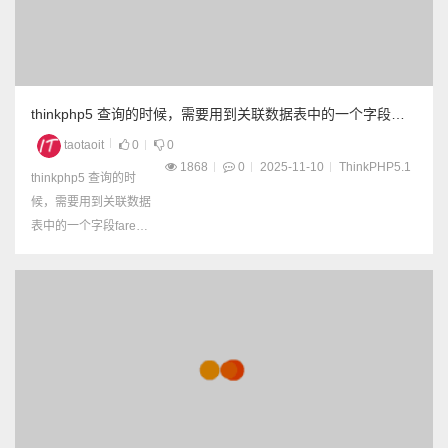
thinkphp5 查询的时候，需要用到关联数据表中的一个字段
fare，如果没有关联，则默认该字段为0，继续参与下面的计算
taotaoit
0
0
1868
0
2025-11-10
ThinkPHP5.1
thinkphp5 查询的时
候，需要用到关联数据
表中的一个字段fare，
如果没有关联，则默认
该字段为0，继续参与下
面的计算 完整代码： //
构建查询 $list = Db::na
me('goods') // 替换为你
的实际表名 ->alias('g') -
>leftJoi...