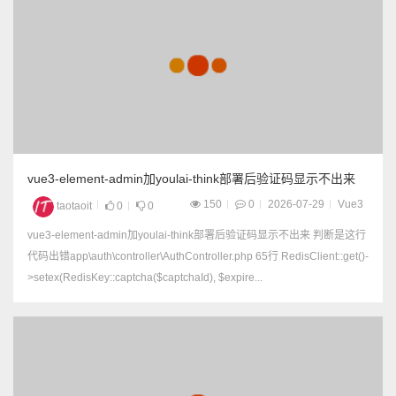
vue3-element-admin加youlai-think部署后验证码显示不出来
150
0
2026-07-29
Vue3
taotaoit
0
0
vue3-element-admin加youlai-think部署后验证码显示不出来 判断是这行
代码出错app\auth\controller\AuthController.php 65行 RedisClient::get()-
>setex(RedisKey::captcha($captchaId), $expire...