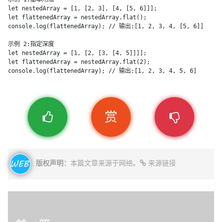
let nestedArray = [1, [2, 3], [4, [5, 6]]];

let flattenedArray = nestedArray.flat();

console.log(flattenedArray); // 输出:[1, 2, 3, 4, [5, 6]]

示例 2:指定深度

let nestedArray = [1, [2, [3, [4, 5]]]]; 

let flattenedArray = nestedArray.flat(2);

console.log(flattenedArray); // 输出:[1, 2, 3, 4, 5, 6]
赏
版权声明：
本篇文章来源于网络。
来源链接