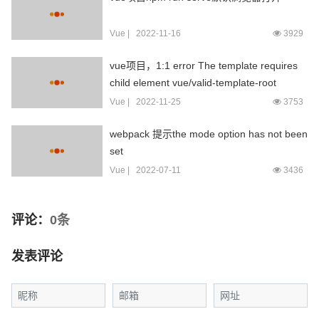
Vue
|
2022-11-16
3929
vue项目，1:1 error The template requires
child element vue/valid-template-root
Vue
|
2022-11-25
3753
webpack 提示the mode option has not been
set
Vue
|
2022-07-11
3436
评论：
0条
发表评论