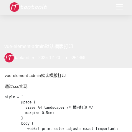
vue-element-admin默认横版打印
taotaoit
2025-12-23
1468
vue-element-admin默认横版打印
通过css实现
style = `

        @page {

          size: A4 landscape; /* 横向打印 */

          margin: 0.5cm;

        }

        body {

          -webkit-print-color-adjust: exact !important;
