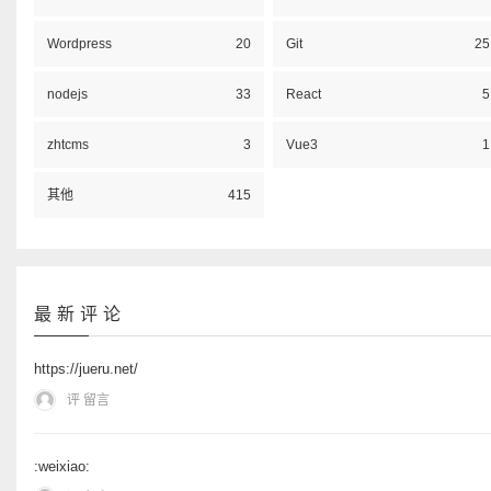
Wordpress
20
Git
25
nodejs
33
React
5
zhtcms
3
Vue3
1
其他
415
最新评论
https://jueru.net/
评 留言
:weixiao: