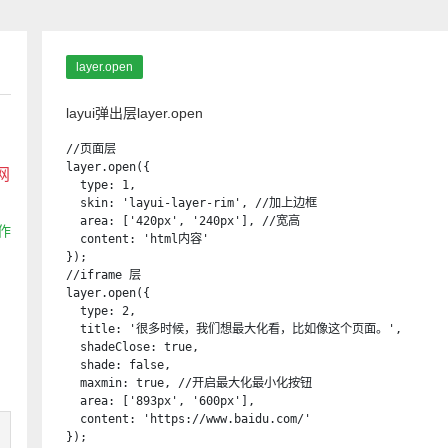
layer.open
layui弹出层layer.open
//页面层

layer.open({

网
  type: 1,

  skin: 'layui-layer-rim', //加上边框

  area: ['420px', '240px'], //宽高

作
  content: 'html内容'

});

//iframe 层

layer.open({

  type: 2,

  title: '很多时候，我们想最大化看，比如像这个页面。',

  shadeClose: true,

  shade: false,

  maxmin: true, //开启最大化最小化按钮

  area: ['893px', '600px'],

  content: 'https://www.baidu.com/'

});