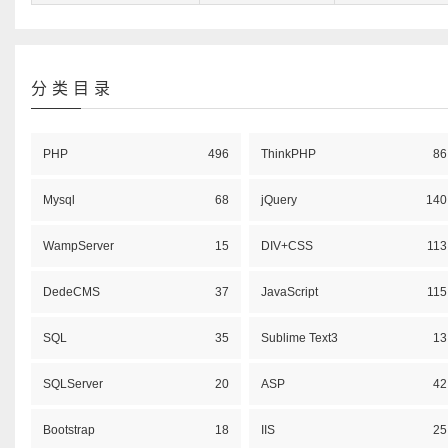
分类目录
PHP
496
ThinkPHP
86
Mysql
68
jQuery
140
WampServer
15
DIV+CSS
113
DedeCMS
37
JavaScript
115
SQL
35
Sublime Text3
13
SQLServer
20
ASP
42
Bootstrap
18
IIS
25