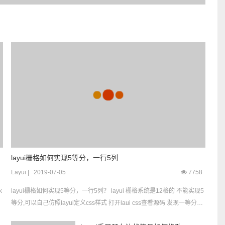
layui栅格如何实现5等分，一行5列
Layui
|
2019-07-05
7758
layui栅格如何实现5等分，一行5列？ layui 栅格系统是12格的 不能实现5
等分,可以自己仿照layui定义css样式 打开laui css查看源码 发现一等分是
8.3% layui是12格的； 所以 实现五等分 12/5*8.3% 就是19.9999992%