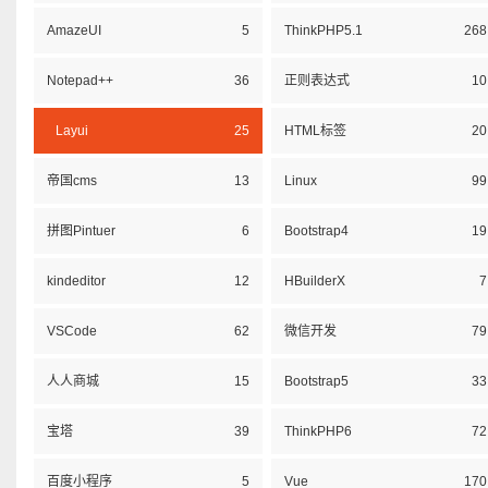
AmazeUI
5
ThinkPHP5.1
268
Notepad++
36
正则表达式
10
Layui
25
HTML标签
20
帝国cms
13
Linux
99
拼图Pintuer
6
Bootstrap4
19
kindeditor
12
HBuilderX
7
VSCode
62
微信开发
79
人人商城
15
Bootstrap5
33
宝塔
39
ThinkPHP6
72
百度小程序
5
Vue
170