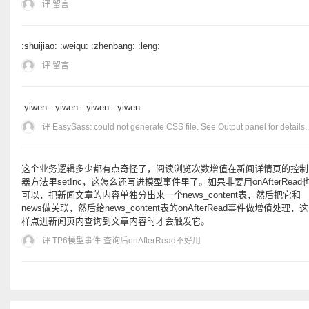
评 留言
:shuijiao: :weiqu: :zhenbang: :leng:
评 留言
:yiwen: :yiwen: :yiwen: :yiwen:
评 EasySass: could not generate CSS file. See Output panel for details.
这个业务逻辑多少都有点奇怪了，阅读浏览次数增值在新闻详情页的控制
器方法里setInc，这怎么还写进模型事件里了。如果非要用onAfterRead
可以，把新闻文章的内容单独分出来一个news_content表，然后把它和
news做关联，然后给news_content表的onAfterRead事件做增值处理，这
样点进新闻页内查询到文章内容时才会触发它。
评 TP6模型事件-查询后onAfterRead不好用