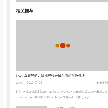
相关推荐
Layui垂直导航，鼠标经过去掉左侧的青色条块
Layui
|
2019-07-05
10676
打开layui.css找到 .layui-nav-tree .layui-nav-bar{width:5px;height:0;back
ground-color:#009688} 将width:5px改为width:0就可以了