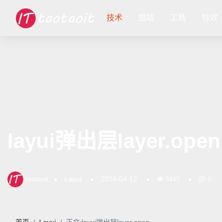
技术
酷站
工具
特效
layui弹出层layer.open
taotaoit
Layui
2024-04-12
0
3447